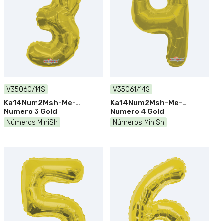
V35060/14S
V35061/14S
Ka14Num2Msh-Me-
Ka14Num2Msh-Me-
Numero 3 Gold
Numero 4 Gold
Números MiniSh
Números MiniSh