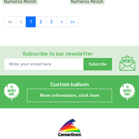
Números MiniSh
Números MiniSh
<<
<
1
2
3
>
>>
Subscribe to our newsletter
Subscribe
Custom balloon
More information, click here