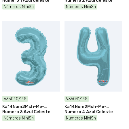
Numero 1 Azul Celeste
Numero 2 Azul Celeste
Números MiniSh
Números MiniSh
V35040/14S
V35041/14S
Ka14Num2Msh-Me-
Ka14Num2Msh-Me-
Numero 3 Azul Celeste
Numero 4 Azul Celeste
Números MiniSh
Números MiniSh