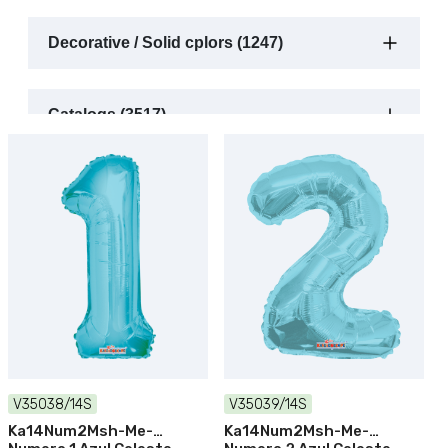
Decorative / Solid cplors (1247)
Catalogs (3517)
V35038/14S
V35039/14S
Ka14Num2Msh-Me-
Ka14Num2Msh-Me-