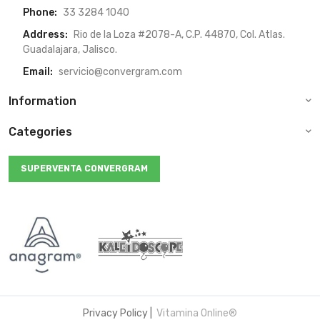
Phone:
33 3284 1040
Address:
Rio de la Loza #2078-A, C.P. 44870, Col. Atlas.
Guadalajara, Jalisco.
Email:
servicio@convergram.com
Information
Categories
SUPERVENTA CONVERGRAM
Privacy Policy
|
Vitamina Online®